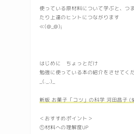
使っている原材料について学ぶと、つ
たり上達のヒントにつながります
≪(@_@)¡
はじめに ちょっとだけ
勉強に使っている本の紹介をさせてく
_(._.)_
新版 お菓子「コツ」の科学 河田昌子 (
＜おすすめポイント＞
①材料への理解度UP