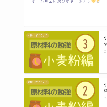
ホーム画面に戻ります ポチッ
材料｜ざいりょう
③
ht
材料｜ざいりょう
②
U