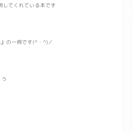
明してくれている本です
の一冊です(^・^)／
ょう