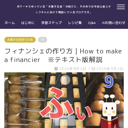
月ケーキで作っている＂お菓子生地＂の紹介と、その作り方を初心者スタ
ッフさんに向けて解説しているブログです。
ホーム
はじめに
学習ステップ
レシピ集
Q&A
✉お問い合わせ
お菓子生地作りの本
PR
フィナンシェの作り方｜How to make
a financier ※テキスト版解説
2024年8月2日
/
2026年3月2日