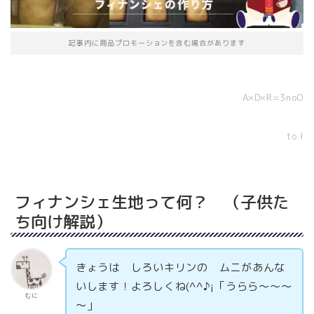
記事内に商品プロモーションを含む場合があります
A×D×R=3noO
to I
フィナンシェ生地って何？ （子供た
ち向け解説）
きょうは しろいキリンの ムニがあんな
いします！よろしくね(^^♪¡「うらら～～～
むに
～」